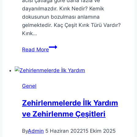
acısı çatlağa göre daha fazla ve
dayanılmazdır. Kırık Nedir? Kemik
dokusunun bozulması anlamına
gelmektedir. Kaç Çeşit Kırık Türü Vardır?
Kırık…
Kırıklarda,
Read More
Çıkıklarda
ve
Burkulmalarda
Ne
Genel
Yapılır?
Zehirlenmelerde İlk Yardım
ve Zehirlenme Çeşitleri
By
Admin
5 Haziran 2022
15 Ekim 2025