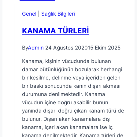
Zehirlenme
Genel
|
Sağlık Bilgileri
Çeşitleri
KANAMA TÜRLERİ
By
Admin
24 Ağustos 2020
15 Ekim 2025
Kanama, kişinin vücudunda bulunan
damar bütünlüğünün bozularak herhangi
bir kesilme, delinme veya içeriden gelen
bir baskı sonucunda kanın dışarı akması
durumuna denilmektedir. Kanama
vücudun içine doğru akabilir bunun
yanında dışarı doğru çıkan kanam türü de
bulunur. Dışarı akan kanamalara dış
kanama, içeri akan kanamalara ise iç
kanama denilmektedir. Kanama türleri de