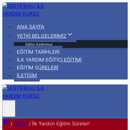
Skip
to
content
ANA SAYFA
YETKİ BELGELERİMİZ
Eğitici Kadromuz
EĞİTİM TARİHLERİ
İLK YARDIM EĞİTİCİ EĞİTİMİ
EĞİTİM SÜRELERİ
İLETİŞİM
/
Genel
/
İlk Yardım Eğitim Süreleri