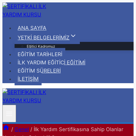
Skip
to
content
ANA SAYFA
YETKİ BELGELERİMİZ
Eğitici Kadromuz
EĞİTİM TARİHLERİ
İLK YARDIM EĞİTİCİ EĞİTİMİ
EĞİTİM SÜRELERİ
İLETİŞİM
/
Genel
/
İlk Yardım Sertifikasına Sahip Olanlar