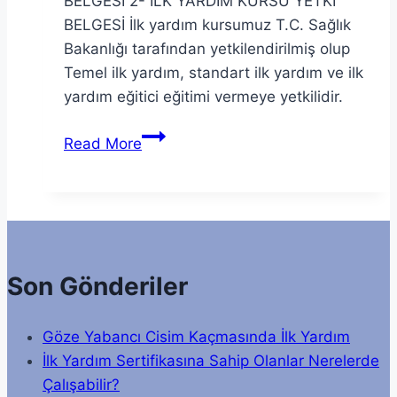
BELGESİ 2- İLK YARDIM KURSU YETKİ
BELGESİ İlk yardım kursumuz T.C. Sağlık
Bakanlığı tarafından yetkilendirilmiş olup
Temel ilk yardım, standart ilk yardım ve ilk
yardım eğitici eğitimi vermeye yetkilidir.
İlk
Read More
Yardım Yetki
Belgelerimiz
Son Gönderiler
Göze Yabancı Cisim Kaçmasında İlk Yardım
İlk Yardım Sertifikasına Sahip Olanlar Nerelerde
Çalışabilir?