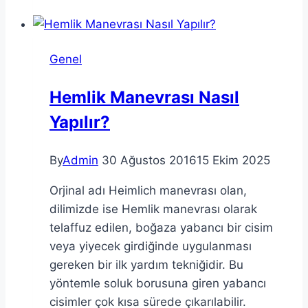
Eğitimi
Almak
İçin
Genel
10
Neden
Hemlik Manevrası Nasıl
Yapılır?
By
Admin
30 Ağustos 2016
15 Ekim 2025
Orjinal adı Heimlich manevrası olan,
dilimizde ise Hemlik manevrası olarak
telaffuz edilen, boğaza yabancı bir cisim
veya yiyecek girdiğinde uygulanması
gereken bir ilk yardım tekniğidir. Bu
yöntemle soluk borusuna giren yabancı
cisimler çok kısa sürede çıkarılabilir.