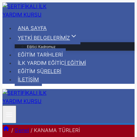
Skip
to
content
ANA SAYFA
YETKİ BELGELERİMİZ
Eğitici Kadromuz
EĞİTİM TARİHLERİ
İLK YARDIM EĞİTİCİ EĞİTİMİ
EĞİTİM SÜRELERİ
İLETİŞİM
/
Genel
/
KANAMA TÜRLERİ